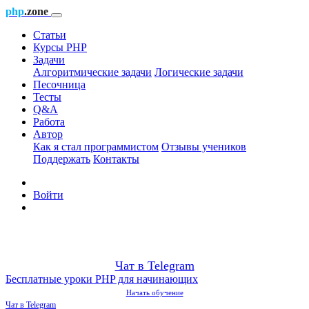
php
.zone
Статьи
Курсы PHP
Задачи
Алгоритмические задачи
Логические задачи
Песочница
Тесты
Q&A
Работа
Автор
Как я стал программистом
Отзывы учеников
Поддержать
Контакты
Войти
Чат в Telegram
Бесплатные уроки PHP для начинающих
Начать обучение
Чат в Telegram