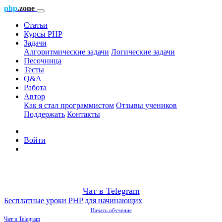
php
.zone
Статьи
Курсы PHP
Задачи
Алгоритмические задачи
Логические задачи
Песочница
Тесты
Q&A
Работа
Автор
Как я стал программистом
Отзывы учеников
Поддержать
Контакты
Войти
Чат в Telegram
Бесплатные уроки PHP для начинающих
Начать обучение
Чат в Telegram