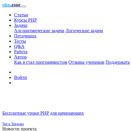
php
.zone
Статьи
Курсы PHP
Задачи
Алгоритмические задачи
Логические задачи
Песочница
Тесты
Q&A
Работа
Автор
Как я стал программистом
Отзывы учеников
Поддержать
Войти
Бесплатные уроки PHP для начинающих
Чат в Telegram
Новости проекта