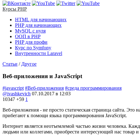
Курсы PHP
HTML для начинающих
PHP для начинающих
MySQL с нуля
ООП в PHP
PHP для профи
Курс по Symfony
Внутренности Laravel
Статьи
/
Другое
Веб-приложения и JavaScript
#javascript
#Веб-приложения
#среда программирования
@ivashkevich
07.10.2017 в 12:03
10347
+59
1
Веб-приложения - не просто статическая страница сайта. Это
прибегают к помощи языка программирования JavaScript.
Интернет является неотъемлемой частью жизни человека. Каж
людьми или коллегами, приобрести интересующий нас товар и 