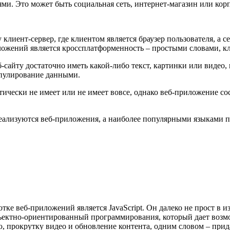
и. Это может быть социальная сеть, интернет-магазин или кор
лиент-сервер, где клиентом является браузер пользователя, а се
ожений является кроссплатформенность – простыми словами, кл
б-сайту достаточно иметь какой-либо текст, картинки или видео
ипулирование данными.
ктически не имеет или не имеет вовсе, однако веб-приложение с
еализуются веб-приложения, а наиболее популярными языками 
ке веб-приложений является JavaScript. Он далеко не прост в и
ектно-ориентированный программирования, который дает возмо
 прокрутку видео и обновление контента, одним словом – прида