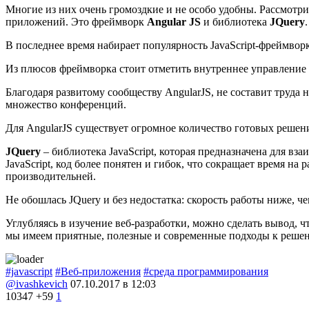
Многие из них очень громоздкие и не особо удобны. Рассмотри
приложений. Это фреймворк
Angular JS
и библиотека
JQuery
.
В последнее время набирает популярность JavaScript-фреймвор
Из плюсов фреймворка стоит отметить внутреннее управление б
Благодаря развитому сообществу AngularJS, не составит труда 
множество конференций.
Для AngularJS существует огромное количество готовых решен
JQuery
– библиотека JavaScript, которая предназначена для в
JavaScript, код более понятен и гибок, что сокращает время на
производительней.
Не обошлась JQuery и без недостатка: скорость работы ниже, чем
Углубляясь в изучение веб-разработки, можно сделать вывод, 
мы имеем приятные, полезные и современные подходы к решен
#javascript
#Веб-приложения
#среда программирования
@ivashkevich
07.10.2017 в 12:03
10347
+59
1