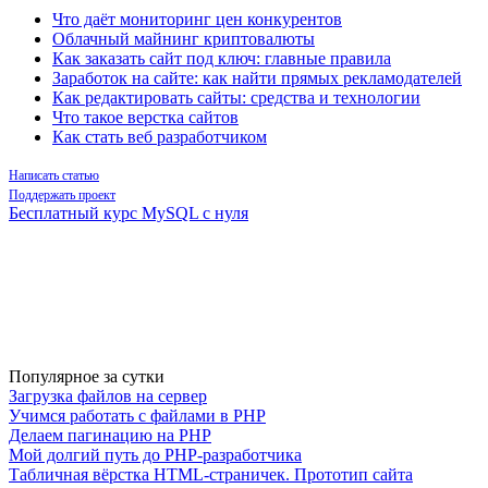
Что даёт мониторинг цен конкурентов
Облачный майнинг криптовалюты
Как заказать сайт под ключ: главные правила
Заработок на сайте: как найти прямых рекламодателей
Как редактировать сайты: средства и технологии
Что такое верстка сайтов
Как стать веб разработчиком
Написать статью
Поддержать проект
Бесплатный курс MySQL с нуля
Популярное за сутки
Загрузка файлов на сервер
Учимся работать с файлами в PHP
Делаем пагинацию на PHP
Мой долгий путь до PHP-разработчика
Табличная вёрстка HTML-страничек. Прототип сайта