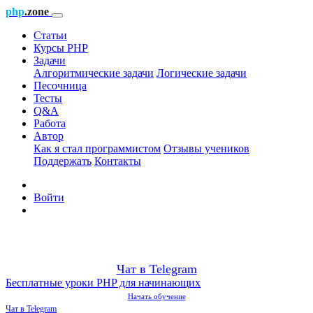
php
.zone
Статьи
Курсы PHP
Задачи
Алгоритмические задачи
Логические задачи
Песочница
Тесты
Q&A
Работа
Автор
Как я стал программистом
Отзывы учеников
Поддержать
Контакты
Войти
Чат в Telegram
Бесплатные уроки PHP для начинающих
Начать обучение
Чат в Telegram