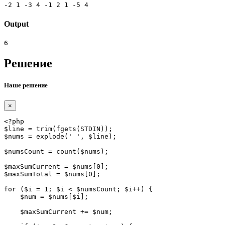
-2 1 -3 4 -1 2 1 -5 4
Output
6
Решение
Наше решение
×
<?php

$line = trim(fgets(STDIN));

$nums = explode(' ', $line);

$numsCount = count($nums);

$maxSumCurrent = $nums[0];

$maxSumTotal = $nums[0];

for ($i = 1; $i < $numsCount; $i++) {

    $num = $nums[$i];

    $maxSumCurrent += $num;
