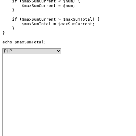
    if ($maxSumCurrent < $num) {

        $maxSumCurrent = $num;

    }

    if ($maxSumCurrent > $maxSumTotal) {

        $maxSumTotal = $maxSumCurrent;

    }

}

echo $maxSumTotal;