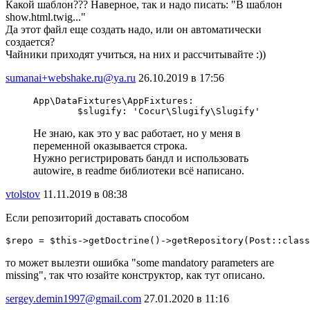
Какой шаблон??? Наверное, так и надо писать: "В шаблон
show.html.twig..."
Да этот файл еще создать надо, или он автоматически
создается?
Чайники приходят учиться, на них и рассчитывайте :))
sumanai+webshake.ru@ya.ru
26.10.2019 в 17:56
App\DataFixtures\AppFixtures:

        $slugify: 'Cocur\Slugify\Slugify'
Не знаю, как это у вас работает, но у меня в
переменной оказывается строка.
Нужно регистрировать бандл и использовать
autowire, в readme библиотеки всё написано.
vtolstov
11.11.2019 в 08:38
Если репозиторий доставать способом
$repo = $this->getDoctrine()->getRepository(Post::class
то может вылезти ошибка "some mandatory parameters are
missing", так что юзайте конструктор, как тут описано.
sergey.demin1997@gmail.com
27.01.2020 в 11:16