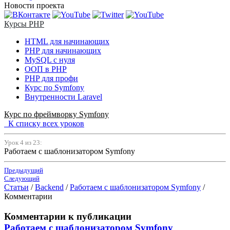
Новости проекта
Курсы PHP
HTML для начинающих
PHP для начинающих
MySQL с нуля
ООП в PHP
PHP для профи
Курс по Symfony
Внутренности Laravel
Курс по фреймворку Symfony
К списку всех уроков
Урок 4 из 23:
Работаем с шаблонизатором Symfony
Предыдущий
Следующий
Статьи
/
Backend
/
Работаем с шаблонизатором Symfony
/
Комментарии
Комментарии к публикации
Работаем с шаблонизатором Symfony