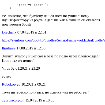
        'post'=> $post]);

    }
т.е. понятно, что Symfony нашёл пост по уникальному
идентификатору из роута, а дальше как в экшене он оказался
под именем $post?
lolychank
07.04.2019 в 22:01
https://symfony.com/doc/4.0/bundles/SensioFrameworkExtraBundle/an
Iliusha99
17.08.2019 в 12:35
Значит, symfony ищет сам в базе по полю через плейсхолдер?
Или я так не понял(
Virus
02.01.2021 в 23:20
точно
Robokop
26.10.2021 в 09:21
Тоже интересно почитать, но ссылка уже не работает(
cyprusscorpion
15.04.2019 в 10:33