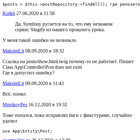
$posts = $this->postRepository->findAll(); где репозито
Kutkh
27.06.2020 в 11:58
Да, Symfony ругается на то, что ему незнаком
сервис Slugify из нашего прошлого урока.
У меня такой ошибки не возникло
MaksimLit
08.09.2020 в 18:32
Ссылка на posts/show.html.twig почему-то не работает. Пишет
Class App\Controller\Post does not exist
Где я допустил ошибку?
MaksimLit
09.09.2020 в 11:43
Всё, понял
MorskoyPes
16.12.2020 в 19:32
Тоже попался, пока исправлял баги с фикстурами, случайно
удалил
use App\Entity\Post;