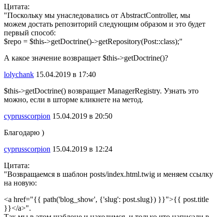
Цитата:
"Поскольку мы унаследовались от AbstractController, мы
можем достать репозиторий следующим образом и это будет
первый способ:
$repo = $this->getDoctrine()->getRepository(Post::class);"
А какое значение возвращает $this->getDoctrine()?
lolychank
15.04.2019 в 17:40
$this->getDoctrine() возвращает ManagerRegistry. Узнать это
можно, если в шторме кликнете на метод.
cyprusscorpion
15.04.2019 в 20:50
Благодарю )
cyprusscorpion
15.04.2019 в 12:24
Цитата:
"Возвращаемся в шаблон posts/index.html.twig и меняем ссылку
на новую:
<a href="{{ path('blog_show', {'slug': post.slug}) }}">{{ post.title
}}</a>".
Так мы в этом шаблоне и находимся, и только что написали в