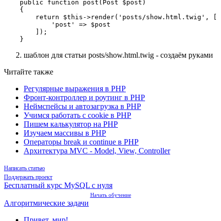
    public function post(Post $post)

    {

        return $this->render('posts/show.html.twig', [

            'post' => $post

        ]);

    }
шаблон для статьи posts/show.html.twig - создаём руками
Читайте также
Регулярные выражения в PHP
Фронт-контроллер и роутинг в PHP
Неймспейсы и автозагрузка в PHP
Учимся работать с cookie в PHP
Пишем калькулятор на PHP
Изучаем массивы в PHP
Операторы break и continue в PHP
Архитектура MVC - Model, View, Controller
Написать статью
Поддержать проект
Бесплатный курс MySQL с нуля
Начать обучение
Алгоритмические задачи
Привет, мир!