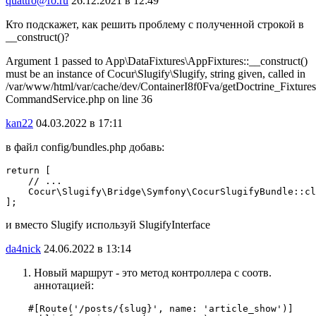
quattro@ro.ru
26.12.2021 в 12:49
Кто подскажет, как решить проблему с полученной строкой в
__construct()?
Argument 1 passed to App\DataFixtures\AppFixtures::__construct()
must be an instance of Cocur\Slugify\Slugify, string given, called in
/var/www/html/var/cache/dev/ContainerI8f0Fva/getDoctrine_Fixture
CommandService.php on line 36
kan22
04.03.2022 в 17:11
в файл config/bundles.php добавь:
return [

    // ...

    Cocur\Slugify\Bridge\Symfony\CocurSlugifyBundle::cl
];
и вместо Slugify используй SlugifyInterface
da4nick
24.06.2022 в 13:14
Новый маршрут - это метод контроллера с соотв.
аннотацией:
    #[Route('/posts/{slug}', name: 'article_show')]
