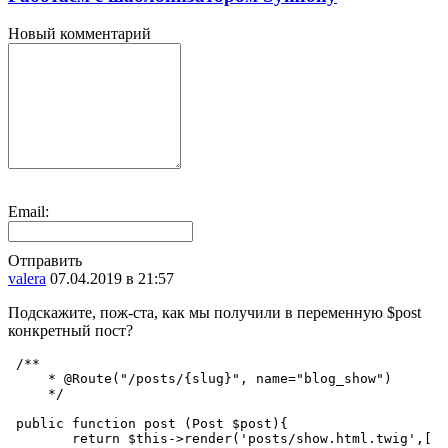
Новый комментарий
Email:
Отправить
valera
07.04.2019 в 21:57
Подскажите, пож-ста, как мы получили в переменную $post
конкретный пост?
 /**

     * @Route("/posts/{slug}", name="blog_show")

     */

 public function post (Post $post){

        return $this->render('posts/show.html.twig',[
