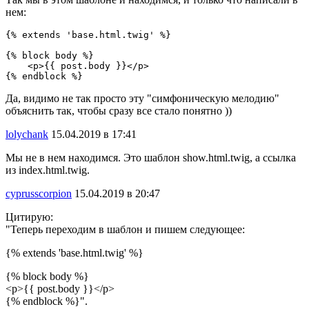
нем:
{% extends 'base.html.twig' %}

{% block body %}

    <p>{{ post.body }}</p>

{% endblock %}
Да, видимо не так просто эту "симфоническую мелодию"
объяснить так, чтобы сразу все стало понятно ))
lolychank
15.04.2019 в 17:41
Мы не в нем находимся. Это шаблон show.html.twig, а ссылка
из index.html.twig.
cyprusscorpion
15.04.2019 в 20:47
Цитирую:
"Теперь переходим в шаблон и пишем следующее:
{% extends 'base.html.twig' %}
{% block body %}
<p>{{ post.body }}</p>
{% endblock %}".