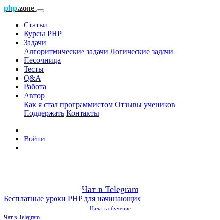
php
.zone
Статьи
Курсы PHP
Задачи
Алгоритмические задачи
Логические задачи
Песочница
Тесты
Q&A
Работа
Автор
Как я стал программистом
Отзывы учеников
Поддержать
Контакты
Войти
Чат в Telegram
Бесплатные уроки PHP для начинающих
Начать обучение
Чат в Telegram