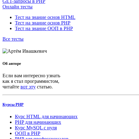
GET-запросы в PHP
Онлайн тесты
Тест на знание основ HTML
Тест на знание основ PHP
Тест на знание ООП в PHP
Все тесты
Об авторе
Если вам интересно узнать
как я стал программистом,
читайте
вот эту
статью.
Курсы PHP
Курс HTML для начинающих
PHP для начинающих
Курс MySQL с нуля
ООП в PHP
PHP для профессионалов