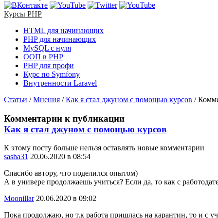
Курсы PHP
HTML для начинающих
PHP для начинающих
MySQL с нуля
ООП в PHP
PHP для профи
Курс по Symfony
Внутренности Laravel
Статьи
/
Мнения
/
Как я стал джуном с помощью курсов
/
Комме
Комментарии к публикации
Как я стал джуном с помощью курсов
К этому посту больше нельзя оставлять новые комментарии
sasha31
20.06.2020 в 08:54
Спасибо автору, что поделился опытом)
А в универе продолжаешь учиться? Если да, то как с работодат
Moonillar
20.06.2020 в 09:02
Пока продолжаю, но т.к работа пришлась на карантин, то и с у