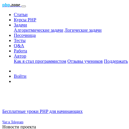
php
.zone
Статьи
Курсы PHP
Задачи
Алгоритмические задачи
Логические задачи
Песочница
Тесты
Q&A
Работа
Автор
Как я стал программистом
Отзывы учеников
Поддержать
Войти
Бесплатные уроки PHP для начинающих
Чат в Telegram
Новости проекта