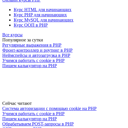
Курс HTML для начинающих
Курс PHP для начинающих
Курс MySQL для начинающих
Курс ООП в PHP
Все курсы
Популярное за сутки
Регулярные выражения в PHP
Фронт-контроллер и роутинг в PHP
Неймспейсы и автозагрузка в PHP
Учимся работать с cookie в PHP
Пишем калькулятор на PHP
Сейчас читают
Система авторизации с помощью cookie на PHP
Учимся работать с cookie в PHP
Пишем калькулятор на PHP
Обрабатываем POST-запросы в PHP