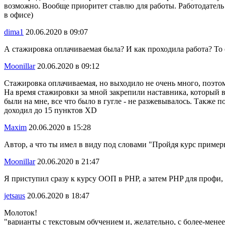
возможно. Вообще приоритет ставлю для работы. Работодатель
в офисе)
dima1
20.06.2020 в 09:07
А стажировка оплачиваемая была? И как проходила работа? То ес
Moonillar
20.06.2020 в 09:12
Стажировка оплачиваемая, но выходило не очень много, поэтому 
На время стажировки за мной закрепили наставника, который в
были на мне, все что было в гугле - не разжевывалось. Также 
доходил до 15 пунктов XD
Maxim
20.06.2020 в 15:28
Автор, а что ты имел в виду под словами "Пройдя курс примерн
Moonillar
20.06.2020 в 21:47
Я приступил сразу к курсу ООП в PHP, а затем PHP для профи
jetsaus
20.06.2020 в 18:47
Молоток!
"варианты с текстовым обучением и, желательно, с более-мен