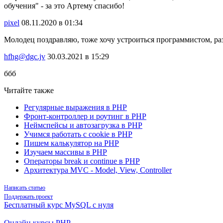
обучения" - за это Артему спасибо!
pixel
08.11.2020 в 01:34
Молодец поздравляю, тоже хочу устроиться программистом, ра
hfhg@dgc.jv
30.03.2021 в 15:29
ббб
Читайте также
Регулярные выражения в PHP
Фронт-контроллер и роутинг в PHP
Неймспейсы и автозагрузка в PHP
Учимся работать с cookie в PHP
Пишем калькулятор на PHP
Изучаем массивы в PHP
Операторы break и continue в PHP
Архитектура MVC - Model, View, Controller
Написать статью
Поддержать проект
Бесплатный курс MySQL с нуля
Онлайн курсы PHP