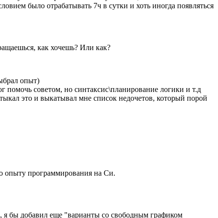
овием было отрабатывать 7ч в сутки и хоть иногда появляться
вращаешься, как хочешь? Или как?
выбрал опыт)
г помочь советом, но синтаксис\планирование логики и т.д
к, тыкал это и выкатывал мне список недочетов, который порой
по опыту программирования на Си.
", я бы добавил еще "варианты со свободным графиком