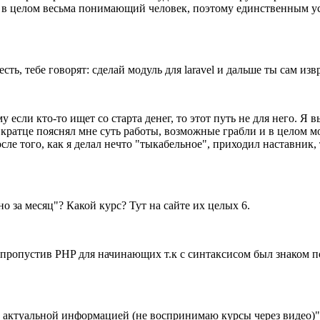
 в целом весьма понимающий человек, поэтому единственным усл
ть, тебе говорят: сделай модуль для laravel и дальше ты сам из
если кто-то ищет со старта денег, то этот путь не для него. Я 
кратце пояснял мне суть работы, возможные грабли и в целом мо
после того, как я делал нечто "тыкабельное", приходил наставни
о за месяц"? Какой курс? Тут на сайте их целых 6.
, пропустив PHP для начинающих т.к с синтаксисом был знаком 
ее актуальной информацией (не воспринимаю курсы через видео)