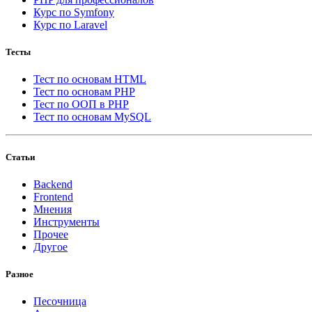
Курс по Symfony
Курс по Laravel
Тесты
Тест по основам HTML
Тест по основам PHP
Тест по ООП в PHP
Тест по основам MySQL
Статьи
Backend
Frontend
Мнения
Инструменты
Прочее
Другое
Разное
Песочница