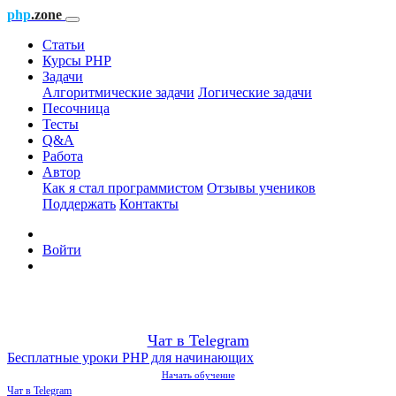
php
.zone
Статьи
Курсы PHP
Задачи
Алгоритмические задачи
Логические задачи
Песочница
Тесты
Q&A
Работа
Автор
Как я стал программистом
Отзывы учеников
Поддержать
Контакты
Войти
Чат в Telegram
Бесплатные уроки PHP для начинающих
Начать обучение
Чат в Telegram