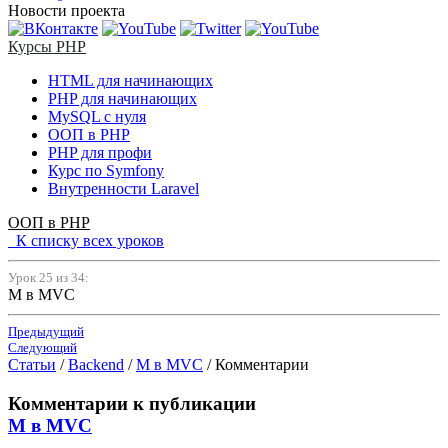
Новости проекта
Курсы PHP
HTML для начинающих
PHP для начинающих
MySQL с нуля
ООП в PHP
PHP для профи
Курс по Symfony
Внутренности Laravel
ООП в PHP
К списку всех уроков
Урок 25 из 34:
M в MVC
Предыдущий
Следующий
Статьи
/
Backend
/
M в MVC
/
Комментарии
Комментарии к публикации
M в MVC