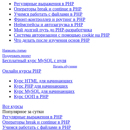
Регулярные выражения в PHP
Операторы break и continue в PHP
Учимся работать с файлами в PHP
Фронт-контроллер и роутинг в PHP
Неймспейсы и автозагрузка в PHP
Мой долгий путь до PHP-разработчика
Система авторизации с помощью cookie на PHP
Что делать после изучения основ PHP
Написать статью
Поддержать проект
Бесплатный курс MySQL с нуля
Начать обучение
Онлайн курсы PHP
Курс HTML для начинающих
Курс PHP для начинающих
Курс MySQL для начинающих
Курс ООП в PHP
Все курсы
Популярное за сутки
Регулярные выражения в PHP
Операторы break и continue в PHP
Учимся работать с файлами в PHP