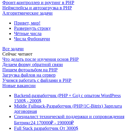
Фронт-контроллер и роутинг в PHP
Неймспейсы и автозагрузка в PHP
Алгоритмические задачи
Привет, мир!
Развернуть строку
Чётные числа
Числа Фибоначчи
Все задачи
Сейчас читают
Что делать после изучения основ PHP
Делаем форму обратной связи
Пишем фотоальбом на PHP
Загрузка файлов на сервер
Учимся работать с файлами в PHP
Новые вакансии
Backend-разработчик (PHP + Go) с опытом WordPress
1500$ - 2000$
Middle Fullstack-Разработчик (PHP/1С-Bitrix)
Зарплата
договорная
Специалист технической поддержки и сопровождения
Битрикс24
170000₽ - 190000₽
Full Stack разработчик
От 3000$