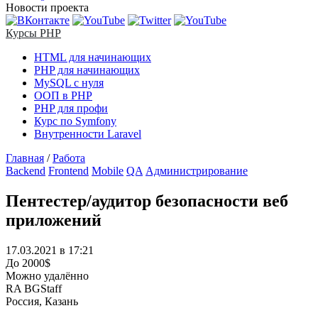
Новости проекта
Курсы PHP
HTML для начинающих
PHP для начинающих
MySQL с нуля
ООП в PHP
PHP для профи
Курс по Symfony
Внутренности Laravel
Главная
/
Работа
Backend
Frontend
Mobile
QA
Администрирование
Пентестер/аудитор безопасности веб
приложений
17.03.2021 в 17:21
До 2000$
Можно удалённо
RA BGStaff
Россия, Казань