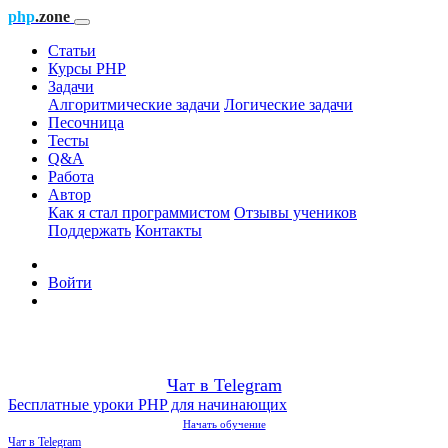
php
.zone
Статьи
Курсы PHP
Задачи
Алгоритмические задачи
Логические задачи
Песочница
Тесты
Q&A
Работа
Автор
Как я стал программистом
Отзывы учеников
Поддержать
Контакты
Войти
Чат в Telegram
Бесплатные уроки PHP для начинающих
Начать обучение
Чат в Telegram