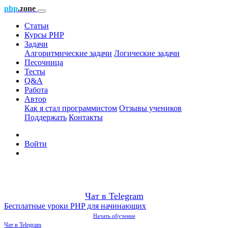
php
.zone
Статьи
Курсы PHP
Задачи
Алгоритмические задачи
Логические задачи
Песочница
Тесты
Q&A
Работа
Автор
Как я стал программистом
Отзывы учеников
Поддержать
Контакты
Войти
Чат в Telegram
Бесплатные уроки PHP для начинающих
Начать обучение
Чат в Telegram