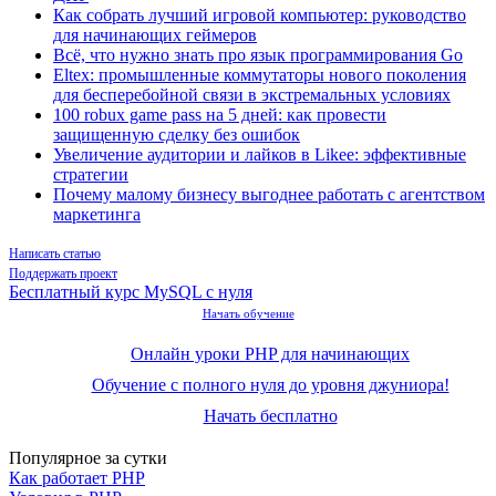
Как собрать лучший игровой компьютер: руководство
для начинающих геймеров
Всё, что нужно знать про язык программирования Go
Eltex: промышленные коммутаторы нового поколения
для бесперебойной связи в экстремальных условиях
100 robux game pass на 5 дней: как провести
защищенную сделку без ошибок
Увеличение аудитории и лайков в Likee: эффективные
стратегии
Почему малому бизнесу выгоднее работать с агентством
маркетинга
Написать статью
Поддержать проект
Бесплатный курс MySQL с нуля
Начать обучение
Онлайн уроки PHP для начинающих
Обучение с полного нуля до уровня джуниора!
Начать бесплатно
Популярное за сутки
Как работает PHP