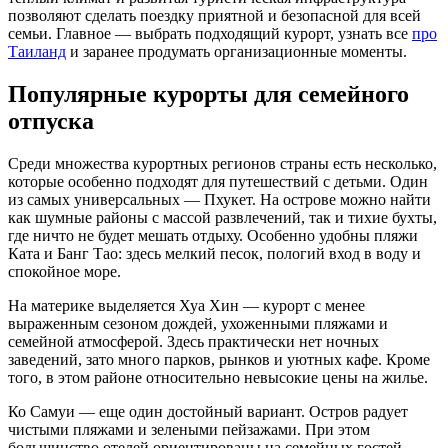
позволяют сделать поездку приятной и безопасной для всей
семьи. Главное — выбрать подходящий курорт, узнать все
про
Таиланд
и заранее продумать организационные моменты.
Популярные курорты для семейного
отпуска
Среди множества курортных регионов страны есть несколько,
которые особенно подходят для путешествий с детьми. Один
из самых универсальных — Пхукет. На острове можно найти
как шумные районы с массой развлечений, так и тихие бухты,
где ничто не будет мешать отдыху. Особенно удобны пляжи
Ката и Банг Тао: здесь мелкий песок, пологий вход в воду и
спокойное море.
На материке выделяется Хуа Хин — курорт с менее
выраженным сезоном дождей, ухоженными пляжами и
семейной атмосферой. Здесь практически нет ночных
заведений, зато много парков, рынков и уютных кафе. Кроме
того, в этом районе относительно невысокие цены на жилье.
Ко Самуи — еще один достойный вариант. Остров радует
чистыми пляжами и зелеными пейзажами. При этом
большинство отелей ориентированы на семейных гостей,