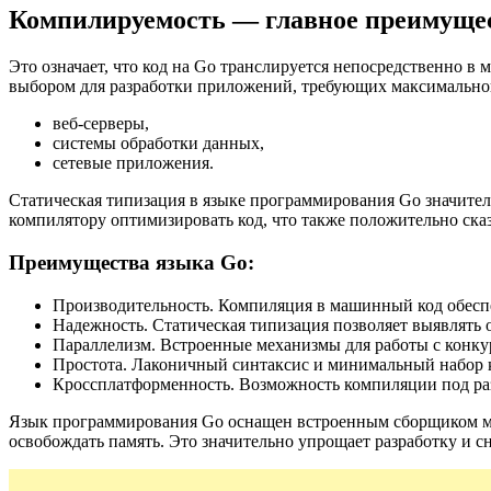
Компилируемость — главное преимуще
Это означает, что код на Go транслируется непосредственно 
выбором для разработки приложений, требующих максимальной
веб-серверы,
системы обработки данных,
сетевые приложения.
Статическая типизация в языке программирования Go значител
компилятору оптимизировать код, что также положительно ска
Преимущества языка Go:
Производительность. Компиляция в машинный код обесп
Надежность. Статическая типизация позволяет выявлять 
Параллелизм. Встроенные механизмы для работы с конк
Простота. Лаконичный синтаксис и минимальный набор к
Кроссплатформенность. Возможность компиляции под р
Язык программирования Go оснащен встроенным сборщиком мус
освобождать память. Это значительно упрощает разработку и с