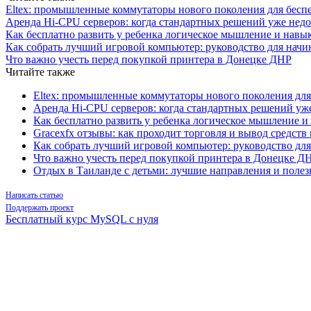
Eltex: промышленные коммутаторы нового поколения для бесп
Аренда Hi-CPU серверов: когда стандартных решений уже нед
Как бесплатно развить у ребенка логическое мышление и нав
Как собрать лучший игровой компьютер: руководство для нач
Что важно учесть перед покупкой принтера в Донецке ДНР
Читайте также
Eltex: промышленные коммутаторы нового поколения для
Аренда Hi-CPU серверов: когда стандартных решений уж
Как бесплатно развить у ребенка логическое мышление 
Gracexfx отзывы: как проходит торговля и вывод средств
Как собрать лучший игровой компьютер: руководство дл
Что важно учесть перед покупкой принтера в Донецке Д
Отдых в Таиланде с детьми: лучшие направления и поле
Написать статью
Поддержать проект
Бесплатный курс MySQL с нуля