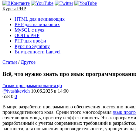
Курсы PHP
HTML для начинающих
PHP для начинающих
MySQL с нуля
ООП в PHP
PHP для профи
Курс по Symfony
Внутренности Laravel
Статьи
/
Другое
Всё, что нужно знать про язык программировани
#язык программирования go
@ivashkevich
10.06.2025 в 14:00
658
0
0
В мире разработки программного обеспечения постоянно появл
производительного кода. Среди этого многообразия
язык прог
сочетающих мощь, простоту и эффективность. Язык программи
разработанный с учетом современных требований к разработке
частности, для повышения производительности, упрощения па