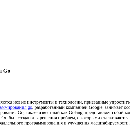
я Go
яются новые инструменты и технологии, призванные упростить 
раммирования go
, разработанный компанией Google, занимает ос
рования Go, также известный как Golang, представляет собой к
. Он был создан для решения проблем, с которыми сталкиваются
раллельного программирования и улучшения масштабируемости.