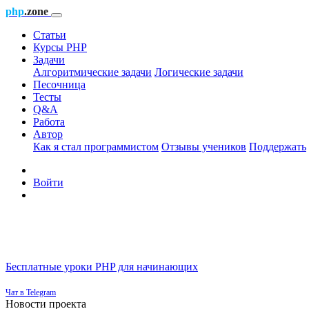
php
.zone
Статьи
Курсы PHP
Задачи
Алгоритмические задачи
Логические задачи
Песочница
Тесты
Q&A
Работа
Автор
Как я стал программистом
Отзывы учеников
Поддержать
Войти
Бесплатные уроки PHP для начинающих
Чат в Telegram
Новости проекта