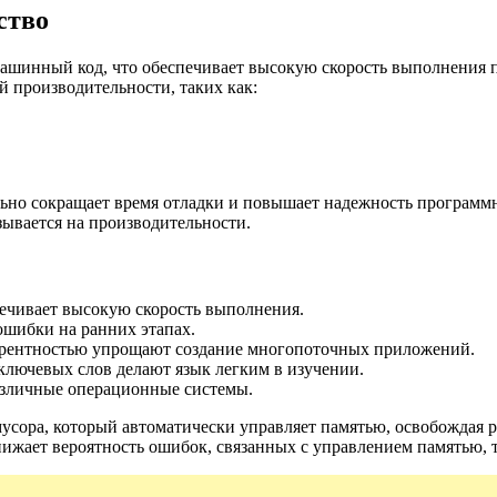
ство
в машинный код, что обеспечивает высокую скорость выполнения
 производительности, таких как:
ьно сокращает время отладки и повышает надежность программн
зывается на производительности.
ечивает высокую скорость выполнения.
ошибки на ранних этапах.
урентностью упрощают создание многопоточных приложений.
лючевых слов делают язык легким в изучении.
азличные операционные системы.
ора, который автоматически управляет памятью, освобождая р
нижает вероятность ошибок, связанных с управлением памятью, т