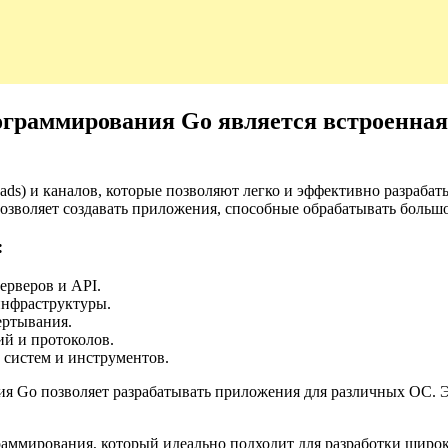
ограммирования Go является встроенная
hreads) и каналов, которые позволяют легко и эффективно разра
озволяет создавать приложения, способные обрабатывать большо
:
ерверов и API.
инфраструктуры.
ертывания.
й и протоколов.
систем и инструментов.
ия Go позволяет разрабатывать приложения для различных ОС. 
аммирования, который идеально подходит для разработки широк