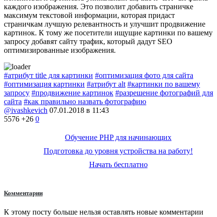
каждого изображения. Это позволит добавить страничке
максимум текстовой информации, которая придаст
страничкам лучшую релевантность и улучшит продвижение
картинок. К тому же посетители ищущие картинки по вашему
запросу добавят сайту трафик, который дадут SEO
оптимизированные изображения.
#атрибут title для картинки
#оптимизация фото для сайта
#оптимизация картинки
#атрибут alt
#картинки по вашему
запросу
#продвижение картинок
#разрешение фотографий для
сайта
#как правильно назвать фотографию
@ivashkevich
07.01.2018 в 11:43
5576
+26
0
Обучение PHP для начинающих
Подготовка до уровня устройства на работу!
Начать бесплатно
Комментарии
К этому посту больше нельзя оставлять новые комментарии