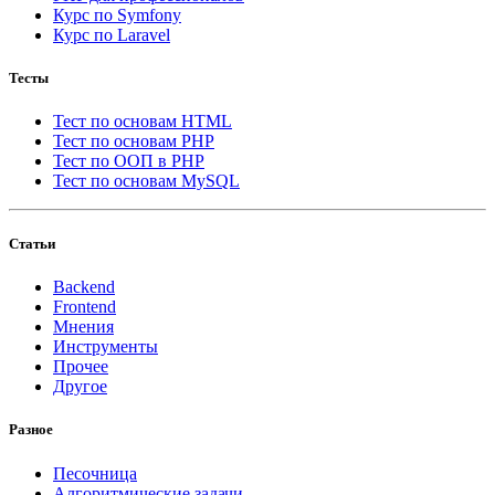
Курс по Symfony
Курс по Laravel
Тесты
Тест по основам HTML
Тест по основам PHP
Тест по ООП в PHP
Тест по основам MySQL
Статьи
Backend
Frontend
Мнения
Инструменты
Прочее
Другое
Разное
Песочница
Алгоритмические задачи