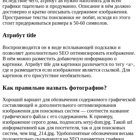
Вследствие чего, атрибут alt нужно наполнять для всей
графики тщательно и продуманно. Описание в нём должно
достоверно и кратко описывать содержимое изображения.
Пространные тексты поисковики не любят, исходя из этого
стоит придерживаться размера в 50-60 символов.
Атрибут title
Воспроизводится он в виде всплывающей подсказки и
позволяет дополнительно SEO оптимизировать изображение.
В нём можно разместить добавочную информацию о
картинке. Атрибут title для картинки различается по тегу <a>,
где и размещается если изображение является ссылкой. Для
картинок его присутствие необязательно.
Как правильно назвать фотографию?
Хороший вариант для обозначения содержимого графической
составляющей и дополнительного оптимизирования
изображения для поисковых систем — соотнести название
графического файла с его содержанием. К примеру,
изображение серого дома, подписать seryj-dom.jpg. Такой url
информативней как для посетителя, так и для поисковых
систем, чем img_214.jpg. Удобопонятные обозначения весьма
положительно сказываются на SEO параметрах графики.