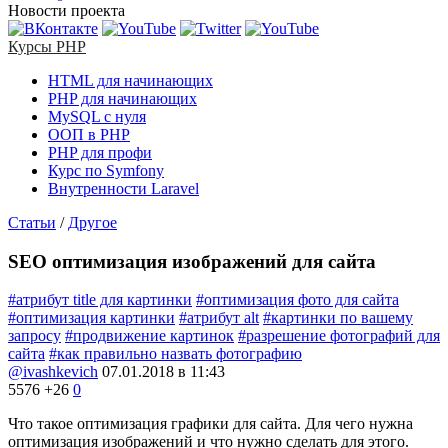
Новости проекта
Курсы PHP
HTML для начинающих
PHP для начинающих
MySQL с нуля
ООП в PHP
PHP для профи
Курс по Symfony
Внутренности Laravel
Статьи
/
Другое
SEO оптимизация изображений для сайта
#атрибут title для картинки
#оптимизация фото для сайта
#оптимизация картинки
#атрибут alt
#картинки по вашему
запросу
#продвижение картинок
#разрешение фотографий для
сайта
#как правильно назвать фотографию
@ivashkevich
07.01.2018 в 11:43
5576
+26
0
Что такое оптимизация графики для сайта. Для чего нужна
оптимизация изображений и что нужно сделать для этого.