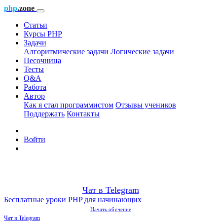
php
.zone
Статьи
Курсы PHP
Задачи
Алгоритмические задачи
Логические задачи
Песочница
Тесты
Q&A
Работа
Автор
Как я стал программистом
Отзывы учеников
Поддержать
Контакты
Войти
Чат в Telegram
Бесплатные уроки PHP для начинающих
Начать обучение
Чат в Telegram