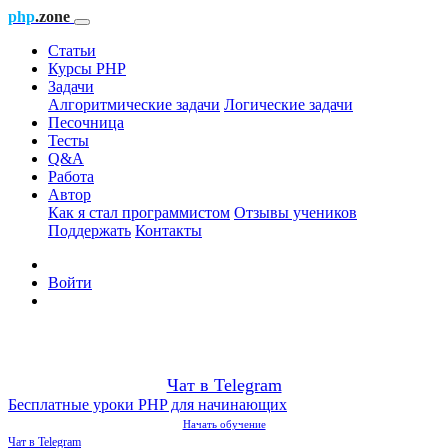
php
.zone
Статьи
Курсы PHP
Задачи
Алгоритмические задачи
Логические задачи
Песочница
Тесты
Q&A
Работа
Автор
Как я стал программистом
Отзывы учеников
Поддержать
Контакты
Войти
Чат в Telegram
Бесплатные уроки PHP для начинающих
Начать обучение
Чат в Telegram