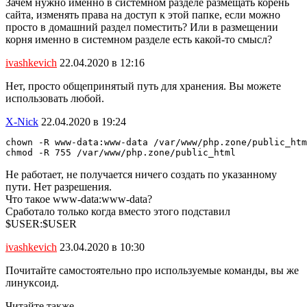
Зачем нужно именно в системном разделе размещать корень
сайта, изменять права на доступ к этой папке, если можно
просто в домашний раздел поместить? Или в размещении
корня именно в системном разделе есть какой-то смысл?
ivashkevich
22.04.2020 в 12:16
Нет, просто общепринятый путь для хранения. Вы можете
использовать любой.
X-Nick
22.04.2020 в 19:24
chown -R www-data:www-data /var/www/php.zone/public_htm
chmod -R 755 /var/www/php.zone/public_html
Не работает, не получается ничего создать по указанному
пути. Нет разрешения.
Что такое www-data:www-data?
Сработало только когда вместо этого подставил
$USER:$USER
ivashkevich
23.04.2020 в 10:30
Почитайте самостоятельно про используемые команды, вы же
линуксоид.
Читайте также