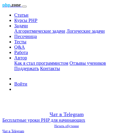
php
.zone
Статьи
Курсы PHP
Задачи
Алгоритмические задачи
Логические задачи
Песочница
Тесты
Q&A
Работа
Автор
Как я стал программистом
Отзывы учеников
Поддержать
Контакты
Войти
Чат в Telegram
Бесплатные уроки PHP для начинающих
Начать обучение
Чат в Telegram