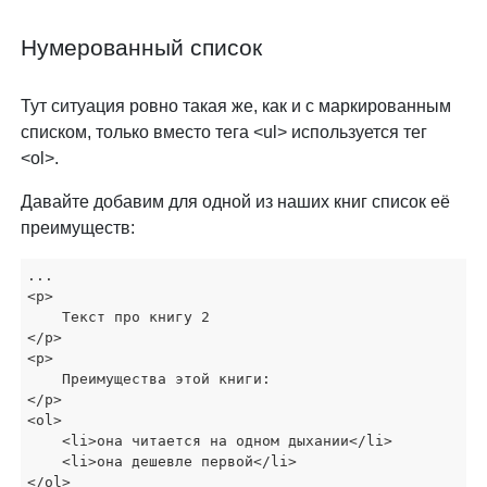
Нумерованный список
Тут ситуация ровно такая же, как и с маркированным
списком, только вместо тега <ul> используется тег
<ol>.
Давайте добавим для одной из наших книг список её
преимуществ:
...

<p>

    Текст про книгу 2

</p>

<p>

    Преимущества этой книги:

</p>

<ol>

    <li>она читается на одном дыхании</li>

    <li>она дешевле первой</li>

</ol>
