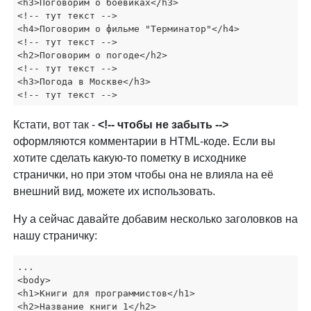
<h3>Поговорим о боевиках</h3>

<!-- тут текст -->

<h4>Поговорим о фильме "Терминатор"</h4>

<!-- тут текст -->

<h2>Поговорим о погоде</h2>

<!-- тут текст -->

<h3>Погода в Москве</h3>

<!-- тут текст -->
Кстати, вот так -
<!-- чтобы не забыть -->
оформляются комментарии в HTML-коде. Если вы
хотите сделать какую-то пометку в исходнике
странички, но при этом чтобы она не влияла на её
внешний вид, можете их использовать.
Ну а сейчас давайте добавим несколько заголовков на
нашу страничку:
...

<body>

<h1>Книги для программистов</h1>

<h2>Название книги 1</h2>
