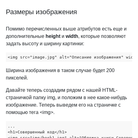
Размеры изображения
Помимо перечисленных выше атрибутов есть еще и
дополнительные
height
и
width
, которые позволяют
задать высоту и ширину картинки:
<img src="image.jpg" alt="Описание изображения" widt
Ширина изображения в таком случае будет 200
пикселей.
Давайте теперь создадим рядом с нашей HTML-
страничкой папку img, и положим в нее какое-нибудь
изображение. Теперь выведем его на страничке с
помощью тега <img>.
...

<h1>Совершенный код</h1>

<img src="img/book1.jpg" alt="Обложка книги Совершенн