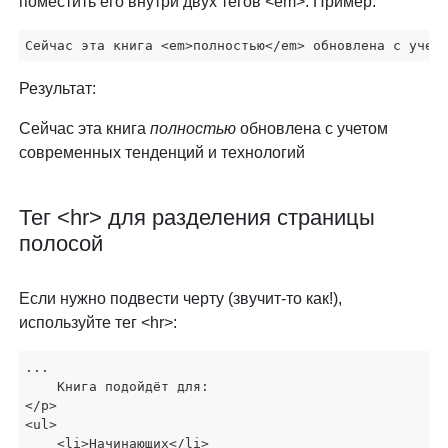
поместить его внутри двух тегов <em>. Пример:
Сейчас эта книга <em>полностью</em> обновлена с учет
Результат:
Сейчас эта книга
полностью
обновлена с учетом
современных тенденций и технологий
Тег <hr> для разделения страницы
полосой
Если нужно подвести черту (звучит-то как!),
используйте тег <hr>:
...

    Книга подойдёт для:

</p>

<ul>

    <li>Начинающих</li>
