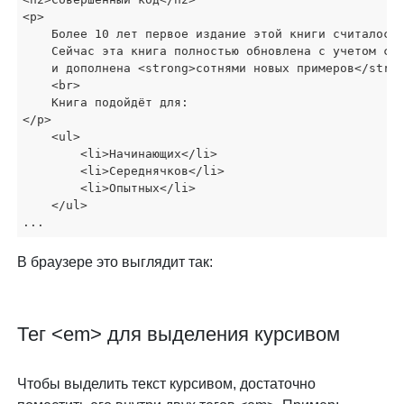
<p>

    Более 10 лет первое издание этой книги считалось 
    Сейчас эта книга полностью обновлена с учетом сов
    и дополнена <strong>сотнями новых примеров</stron
    <br>

    Книга подойдёт для:

</p>

    <ul>

        <li>Начинающих</li>

        <li>Середнячков</li>

        <li>Опытных</li>

    </ul>

...
В браузере это выглядит так:
Тег <em> для выделения курсивом
Чтобы выделить текст курсивом, достаточно