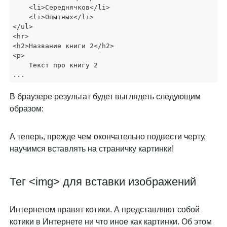
    <li>Середнячков</li>

    <li>Опытных</li>

</ul>

<hr>

<h2>Название книги 2</h2>

<p>

    Текст про книгу 2

...
В браузере результат будет выглядеть следующим
образом:
А теперь, прежде чем окончательно подвести черту,
научимся вставлять на страничку картинки!
Тег <img> для вставки изображений
Интернетом правят котики. А представляют собой
котики в Интернете ни что иное как картинки. Об этом