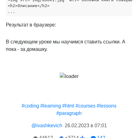
<h2>Описание</h2>

...
Результат в браузере:
В следующем уроке мы научимся ставить ссылки. А
пока - за домашку.
#coding
#learning
#html
#courses
#lessons
#paragraph
@ivashkevich
26.02.2023 в 07:01
44612
+3714
142