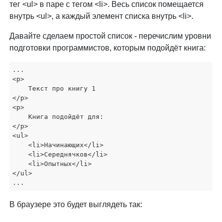
тег <ul> в паре с тегом <li>. Весь список помещается
внутрь <ul>, а каждый элемент списка внутрь <li>.
Давайте сделаем простой список - перечислим уровни
подготовки программистов, которым подойдёт книга:
...

<p>

    Текст про книгу 1

</p>

<p>

    Книга подойдёт для:

</p>

<ul>

    <li>Начинающих</li>

    <li>Середнячков</li>

    <li>Опытных</li>

</ul>

...
В браузере это будет выглядеть так: