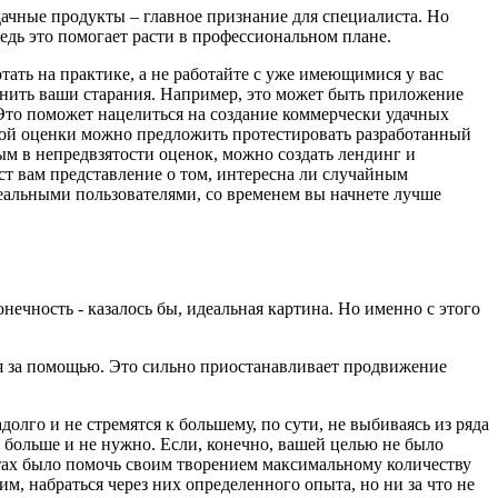
дачные продукты – главное признание для специалиста. Но
едь это помогает расти в профессиональном плане.
ать на практике, а не работайте с уже имеющимися у вас
енить ваши старания. Например, это может быть приложение
 Это поможет нацелиться на создание коммерчески удачных
вной оценки можно предложить протестировать разработанный
ым в непредвзятости оценок, можно создать лендинг и
ст вам представление о том, интересна ли случайным
реальными пользователями, со временем вы начнете лучше
нечность - казалось бы, идеальная картина. Но именно с этого
ся за помощью. Это сильно приостанавливает продвижение
олго и не стремятся к большему, по сути, не выбиваясь из ряда
е больше и не нужно. Если, конечно, вашей целью не было
ечтах было помочь своим творением максимальному количеству
м, набраться через них определенного опыта, но ни за что не