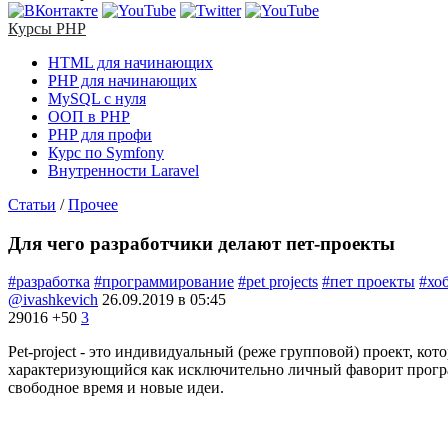
Курсы PHP
HTML для начинающих
PHP для начинающих
MySQL с нуля
ООП в PHP
PHP для профи
Курс по Symfony
Внутренности Laravel
Статьи
/
Прочее
Для чего разработчики делают пет-проекты
#разработка
#программирование
#pet projects
#пет проекты
#хо
@ivashkevich
26.09.2019 в 05:45
29016
+50
3
Pet-project - это индивидуальный (реже групповой) проект, кот
характеризующийся как исключительно личный фаворит программ
свободное время и новые идеи.