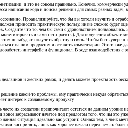
онетизации, и это не совсем правильно. Конечно, коммерчески у
сса написания кода и поиска решений для самых разных задач, в
сознанно. Проанализируйте, что бы вы хотели изучить и отработ
 должен приносить практическую пользу, иначе сложно будет оц
. Создайте что-то, чем бы сами с удовольствием пользовались.
ся монетизировать и сами пет-проекты). Для получения объекти
и этом не забудьте получить обратную связь. Чтобы быть уверенн
миться с вашим продуктом и оставить комментарии. Это также да
, доработать интерфейс и функционал. В ходе взаимодействия с 
 дедлайнов и жестких рамок, и делать можете проекты хоть беско
и решение какой-то проблемы, ему практически некуда обратить
ряет интерес к создаваемому продукту.
 часто их создатели предпочитают остаться на данном уровне над
и вовсе забрасывают начатое под предлогом того, что им это уж
о данная ситуация идеально вас устроит. Однако тем, в чьих м
ектами воспринять, лишь как хорошее начало перед чем-то больши