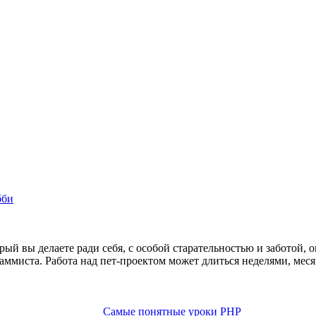
бби
орый вы делаете ради себя, с особой старательностью и заботой, 
иста. Работа над пет-проектом может длиться неделями, месяца
Самые понятные уроки PHP