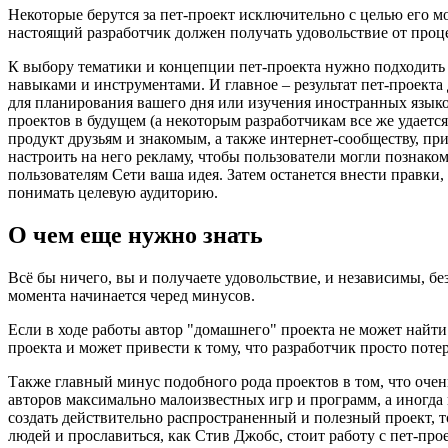
Некоторые берутся за пет-проект исключительно с целью его м
настоящий разработчик должен получать удовольствие от проце
К выбору тематики и концепции пет-проекта нужно подходить о
навыками и инструментами. И главное – результат пет-проекта
для планирования вашего дня или изучения иностранных языков
проектов в будущем (а некоторым разработчикам все же удает
продукт друзьям и знакомым, а также интернет-сообществу, пр
настроить на него рекламу, чтобы пользователи могли познако
пользователям Сети ваша идея. Затем останется внести правки
понимать целевую аудиторию.
О чем еще нужно знать
Всё бы ничего, вы и получаете удовольствие, и независимы, без
момента начинается черед минусов.
Если в ходе работы автор "домашнего" проекта не может найт
проекта и может привести к тому, что разработчик просто поте
Также главный минус подобного рода проектов в том, что очень
авторов максимально малоизвестных игр и программ, а иногда 
создать действительно распространенный и полезный проект, т
людей и прославиться, как Стив Джобс, стоит работу с пет-про