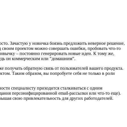
осто. Зачастую у новичка боязнь предложить неверное решение,
над своим проектом можно совершать ошибки, пробовать что-то
ивычку – постоянно генерировать новые идеи. К тому же,
будь он коммерческим или "домашним".
е получать обратную связь от пользователей вашего продукта.
том. Таким образом, вы попробуете себя не только в роли
ности специалисту приходится сталкиваться с одним
оздания персонифицированной email-рассылки или что-то еще).
ышая свою привлекательность для других работодателей.