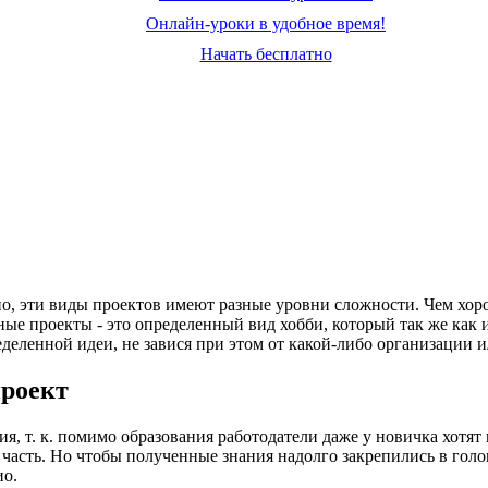
Онлайн-уроки в удобное время!
Начать бесплатно
нно, эти виды проектов имеют разные уровни сложности. Чем хо
бные проекты - это определенный вид хобби, который так же как
ределенной идеи, не завися при этом от какой-либо организации
проект
я, т. к. помимо образования работодатели даже у новичка хотя
часть. Но чтобы полученные знания надолго закрепились в голов
ио.