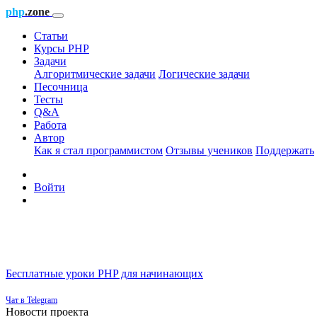
php
.zone
Статьи
Курсы PHP
Задачи
Алгоритмические задачи
Логические задачи
Песочница
Тесты
Q&A
Работа
Автор
Как я стал программистом
Отзывы учеников
Поддержать
Войти
Бесплатные уроки PHP для начинающих
Чат в Telegram
Новости проекта