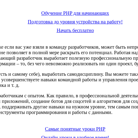
Обучение PHP для начинающих
Подготовка до уровня устройства на работу!
Начать бесплатно
же если вас уже взяли в команду разработчиков, может быть непр
, не позволяет в полной мере раскрыть его потенциал. Работая 
инающий разработчик выработает полезную профессиональную пр
мации – то, без чего невозможно реализовать ни один проект, 
сть и самому себе), выработать самодисциплину. Вы можете такж
 усовершенствуете навыки командной работы и управления проек
ка и т. д.
работчикам с опытом. Как правило, в профессиональной деятель
 и приложений, создание ботов для соцсетей и алгоритмов для с
 поддерживать другие навыки на нужном уровне, тем самым пов
инструменты программирования и работы с данными.
Самые понятные уроки PHP
Онлайн-уроки в удобное время!