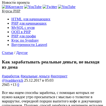
Новости проекта
Курсы PHP
HTML для начинающих
PHP для начинающих
MySQL с нуля
ООП в PHP
PHP для профи
Курс по Symfony
Внутренности Laravel
Статьи
/
Другое
Как зарабатывать реальные деньги, не выходя
из дома
#заработок
#реальные деньги
#интернет
@ivashkevich
25.12.2017 в 05:03
2945
+13
0
Все мы ищем способы заработка, с помощью которых не
нужно каждое утро просыпаться с мыслью о толкотне в
маршрутке, очередной порции выпитого кофе и докучающих
сотрудников. Поэтому, способ заработка в интернете актуален,