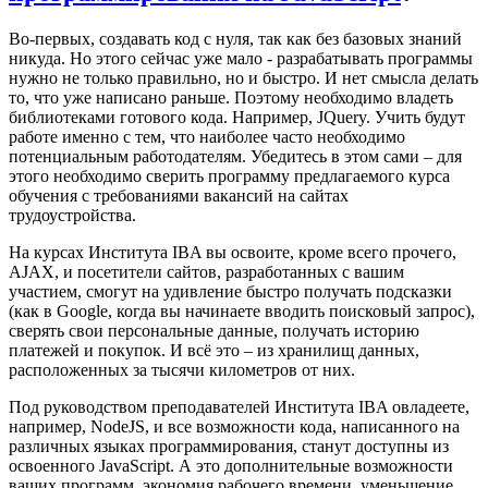
Во-первых, создавать код с нуля, так как без базовых знаний
никуда. Но этого сейчас уже мало - разрабатывать программы
нужно не только правильно, но и быстро. И нет смысла делать
то, что уже написано раньше. Поэтому необходимо владеть
библиотеками готового кода. Например, JQuery. Учить будут
работе именно с тем, что наиболее часто необходимо
потенциальным работодателям. Убедитесь в этом сами – для
этого необходимо сверить программу предлагаемого курса
обучения с требованиями вакансий на сайтах
трудоустройства.
На курсах Института IBA вы освоите, кроме всего прочего,
AJAX, и посетители сайтов, разработанных с вашим
участием, смогут на удивление быстро получать подсказки
(как в Google, когда вы начинаете вводить поисковый запрос),
сверять свои персональные данные, получать историю
платежей и покупок. И всё это – из хранилищ данных,
расположенных за тысячи километров от них.
Под руководством преподавателей Института IBA овладеете,
например, NodeJS, и все возможности кода, написанного на
различных языках программирования, станут доступны из
освоенного JavaScript. А это дополнительные возможности
ваших программ, экономия рабочего времени, уменьшение