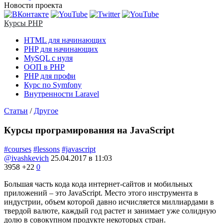
Новости проекта
Курсы PHP
HTML для начинающих
PHP для начинающих
MySQL с нуля
ООП в PHP
PHP для профи
Курс по Symfony
Внутренности Laravel
Статьи
/
Другое
Курсы програмирования на JavaScript
#courses
#lessons
#javascript
@ivashkevich
25.04.2017 в 11:03
3958
+22
0
Большая часть кода кода интернет-сайтов и мобильных
приложений – это JavaScript. Место этого инструмента в
индустрии, объем которой давно исчисляется миллиардами в
твердой валюте, каждый год растет и занимает уже солидную
долю в совокупном продукте некоторых стран.