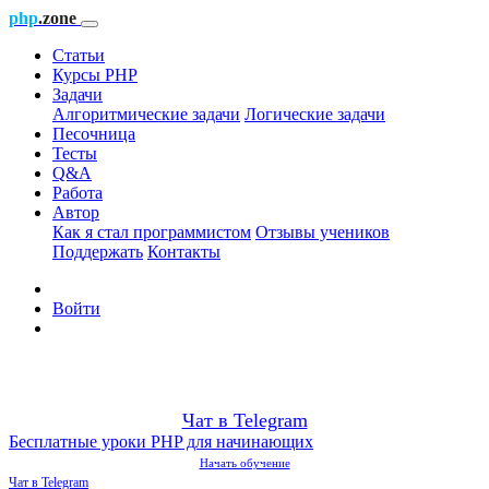
php
.zone
Статьи
Курсы PHP
Задачи
Алгоритмические задачи
Логические задачи
Песочница
Тесты
Q&A
Работа
Автор
Как я стал программистом
Отзывы учеников
Поддержать
Контакты
Войти
Чат в Telegram
Бесплатные уроки PHP для начинающих
Начать обучение
Чат в Telegram