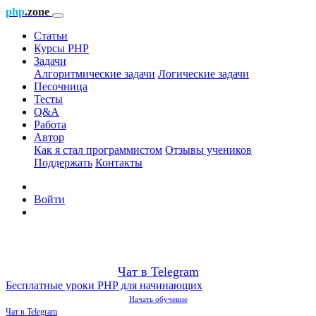
php
.zone
Статьи
Курсы PHP
Задачи
Алгоритмические задачи
Логические задачи
Песочница
Тесты
Q&A
Работа
Автор
Как я стал программистом
Отзывы учеников
Поддержать
Контакты
Войти
Чат в Telegram
Бесплатные уроки PHP для начинающих
Начать обучение
Чат в Telegram