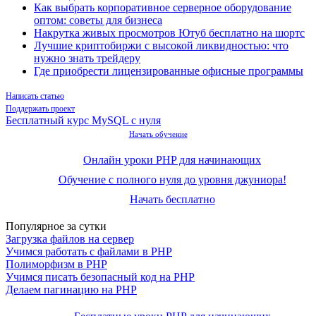
Как выбрать корпоративное серверное оборудование
оптом: советы для бизнеса
Накрутка живых просмотров Ютуб бесплатно на шортс
Лучшие криптобиржи с высокой ликвидностью: что
нужно знать трейдеру
Где приобрести лицензированные офисные программы
Написать статью
Поддержать проект
Бесплатный курс MySQL с нуля
Начать обучение
Онлайн уроки PHP для начинающих
Обучение с полного нуля до уровня джуниора!
Начать бесплатно
Популярное за сутки
Загрузка файлов на сервер
Учимся работать с файлами в PHP
Полиморфизм в PHP
Учимся писать безопасный код на PHP
Делаем пагинацию на PHP