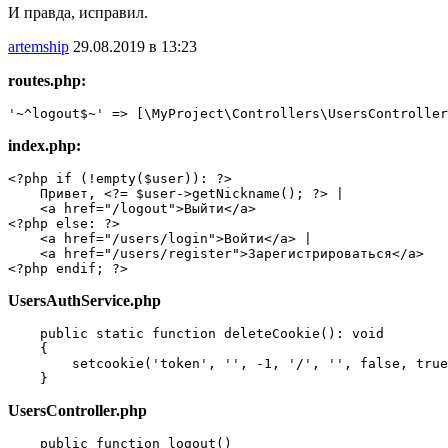
И правда, исправил.
artemship
29.08.2019 в 13:23
routes.php:
'~^logout$~' => [\MyProject\Controllers\UsersController
index.php:
<?php if (!empty($user)): ?>

    Привет, <?= $user->getNickname(); ?> |

    <a href="/logout">Выйти</a>

<?php else: ?>

    <a href="/users/login">Войти</a> |

    <a href="/users/register">Зарегистрироваться</a>

<?php endif; ?>
UsersAuthService.php
    public static function deleteCookie(): void

    {

        setcookie('token', '', -1, '/', '', false, true
    }
UsersController.php
    public function logout()
