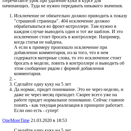
Перечитайте урок про удаление куки в курсе для
начинающих. Туда не нужно передавать никакого значения.
Исключение не обязательно должно приводить к показу
"страшной страницы". 404 исключение должно
обрабатываться во фронт-котроллере. Там нужно в
каждом случае выводить один и тот же шаблон. И это
исключение стоит бросать в контроллере. Например,
когда статья не найдена.
А если к примеру произошло исключение при
добавлении комментария, из-за того, что в нем
содержатся матерные слова, то это исключение стоит
бросать в модели, ловить в контроллере и выводить об
этом сообщение рядом с формой добавления
комментария.
-
Сделайте одну куку на 5 лет
Да нормас, придет понимание. Это не через неделю, и
даже не через месяц приходит. Скорее всего уже на
работе придет нормальное понимание. Сейчас главное
понять - как текущая реализация в принципе работает.
Если оно есть - супер!
OneMoreTime
21.03.2020 в 18:53
Сделайте одну куку на 5 лет