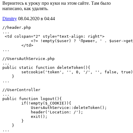
Вернитесь к уроку про куки на этом сайте. Там было
написано, как удалять.
Dimitry
08.04.2020 в 04:44
//header.php

...

 <td colspan="2" style="text-align: right">

            <?= !empty($user) ? 'Привет, ' . $user->get
        </td>

...

//UsersAuthService.php

...

public static function deleteToken(){

        setcookie('token', '', 0, '/', '', false, true)
    }

...

//UserController

...

public function logout(){

        if(!empty($_COOKIE)){

            UsersAuthService::deleteToken();

            header('Location: /');

            exit();

        }

    }

...