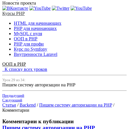
Новости проекта
Курсы PHP
HTML для начинающих
PHP для начинающих
MySQL с нуля
ООП в PHP
PHP для профи
Курс по Symfony
Внутренности Laravel
ООП в PHP
К списку всех уроков
Урок 29 из 34:
Пишем систему авторизации на PHP
Предыдущий
Следующий
Статьи
/
Backend
/
Пишем систему авторизации на PHP
/
Комментарии
Комментарии к публикации
Пишем систему авторизации на PHP