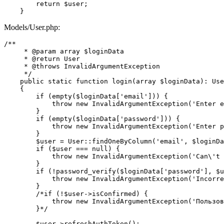
        return $user;

    }
Models/User.php:
/**

     * @param array $loginData

     * @return User

     * @throws InvalidArgumentException

     */

    public static function login(array $loginData): Use
    {

        if (empty($loginData['email'])) {

            throw new InvalidArgumentException('Enter e
        }

        if (empty($loginData['password'])) {

            throw new InvalidArgumentException('Enter p
        }

        $user = User::findOneByColumn('email', $loginDa
        if ($user === null) {

            throw new InvalidArgumentException('Can\'t 
        }

        if (!password_verify($loginData['password'], $u
            throw new InvalidArgumentException('Incorre
        }

        /*if (!$user->isConfirmed) {

            throw new InvalidArgumentException('Пользов
        }*/

        $user->refreshAuthToken();
