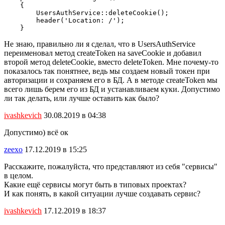
    {

        UsersAuthService::deleteCookie();

        header('Location: /');

    }
Не знаю, правильно ли я сделал, что в UsersAuthService
переименовал метод createToken на saveCookie и добавил
второй метод deleteCookie, вместо deleteToken. Мне почему-то
показалось так понятнее, ведь мы создаем новый токен при
авторизации и сохраняем его в БД. А в методе createToken мы
всего лишь берем его из БД и устанавливаем куки. Допустимо
ли так делать, или лучше оставить как было?
ivashkevich
30.08.2019 в 04:38
Допустимо) всё ок
zeexo
17.12.2019 в 15:25
Расскажите, пожалуйста, что представляют из себя "сервисы"
в целом.
Какие ещё сервисы могут быть в типовых проектах?
И как понять, в какой ситуации лучше создавать сервис?
ivashkevich
17.12.2019 в 18:37