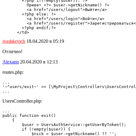
        <?php if(!empty($user)): ?>

          Привет <?= $user->getNickname() ?>

          <a href="/users/logout">Выйти</a>

        <?php else: ?>

          <a href="/users/login">Войти</a>

          <a href="/users/register">Зарегистрироваться<
        <?php endif;?>

      </td>
ivashkevich
18.04.2020 в 05:19
Отлично!
Alexann
20.04.2020 в 12:13
routes.php:
...

'~^users/exit~' => [\MyProject\Controllers\UsersControl
...
UsersController.php:
...

public function exit()

    {

        $user = UsersAuthService::getUserByToken();

        if (!empty($user)) {

            $nick = $user->getNickname() ?? '';
