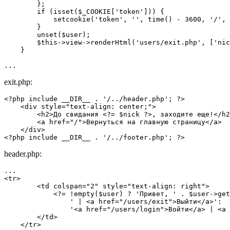
        };

        if (isset($_COOKIE['token'])) {

            setcookie('token', '', time() - 3600, '/', 
        }

        unset($user);

        $this->view->renderHtml('users/exit.php', ['nic
    }

...
exit.php:
<?php include __DIR__ . '/../header.php'; ?>

    <div style="text-align: center;">

        <h2>До свидания <?= $nick ?>, заходите еще!</h2
        <a href="/">Вернуться на главную страницу</a>

    </div>

<?php include __DIR__ . '/../footer.php'; ?>
header.php:
...

<tr>

        <td colspan="2" style="text-align: right">

            <?= !empty($user) ? 'Привет, ' . $user->get
                ' | <a href="/users/exit">Выйти</a>':

                '<a href="/users/login">Войти</a> | <a 
        </td>

    </tr>
