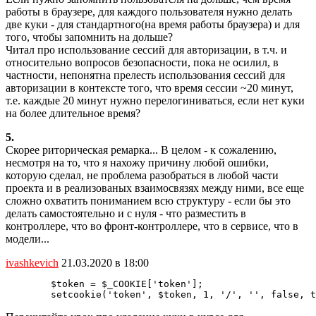
работы в браузере, для каждого пользователя нужно делать
две куки - для стандартного(на время работы браузера) и для
того, чтобы запомнить на дольше?
Читал про использование сессий для авторизации, в т.ч. и
относительно вопросов безопасности, пока не осилил, в
частности, непонятна прелесть использования сессий для
авторизации в контексте того, что время сессии ~20 минут,
т.е. каждые 20 минут нужно перелогиниваться, если нет куки
на более длительное время?
5.
Скорее риторическая ремарка... В целом - к сожалению,
несмотря на то, что я нахожу причину любой ошибки,
которую сделал, не проблема разобраться в любой части
проекта и в реализованых взаимосвязях между ними, все еще
сложно охватить пониманием всю структуру - если бы это
делать самостоятельно и с нуля - что разместить в
контроллере, что во фронт-контроллере, что в сервисе, что в
модели...
ivashkevich
21.03.2020 в 18:00
        $token = $_COOKIE['token'];

        setcookie('token', $token, 1, '/', '', false, t