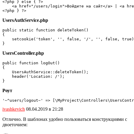
<?php } else { ?>

    <a href="/users/login">Войдите на сайт</a> | <a hre
<?php } ?>
UsersAuthService.php
public static function deleteToken()

{

    setcookie('token', '', false, '/', '', false, true)
}
UsersController.php
public function logOut()

{

    UsersAuthService::deleteToken();

    header('Location: /');

}
Роут
'~^users/logout~' => [\MyProject\Controllers\UsersContr
ivashkevich
08.04.2019 в 21:28
Отлично. В шаблонах удобно пользоваться конструкциями с
двоеточием: