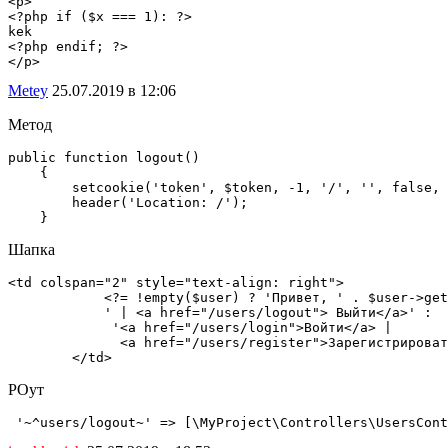
<p>

<?php if ($x === 1): ?>

kek

<?php endif; ?>

</p>
Metey
25.07.2019 в 12:06
Метод
public function logout()

    {

        setcookie('token', $token, -1, '/', '', false, 
        header('Location: /');

Шапка
<td colspan="2" style="text-align: right"> 

            <?= !empty($user) ? 'Привет, ' . $user->get
            ' | <a href="/users/logout"> Выйти</a>' :

             '<a href="/users/login">Войти</a> |

              <a href="/users/register">Зарегистрироват
        </td>
РОут