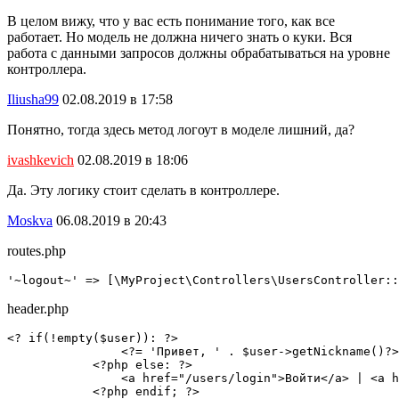
В целом вижу, что у вас есть понимание того, как все
работает. Но модель не должна ничего знать о куки. Вся
работа с данными запросов должны обрабатываться на уровне
контроллера.
Iliusha99
02.08.2019 в 17:58
Понятно, тогда здесь метод логоут в моделе лишний, да?
ivashkevich
02.08.2019 в 18:06
Да. Эту логику стоит сделать в контроллере.
Moskva
06.08.2019 в 20:43
routes.php
'~logout~' => [\MyProject\Controllers\UsersController::
header.php
<? if(!empty($user)): ?>

                <?= 'Привет, ' . $user->getNickname()?>
            <?php else: ?>

                <a href="/users/login">Войти</a> | <a h
            <?php endif; ?>