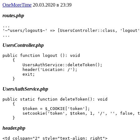
OneMoreTime
20.03.2020 в 23:39
routes.php
...

'~^users/logout$~' => [UsersController::class, 'logout'
...
UsersController.php
public function logout (): void

    {

        UsersAuthService::deleteToken();

        header('Location: /');

        exit;

    }
UsersAuthService.php
public static function deleteToken(): void

    {

        $token = $_COOKIE['token'];

        setcookie('token', $token, 1, '/', '', false, t
    }
header.php
<td colspan="2" style="text-align: right">
