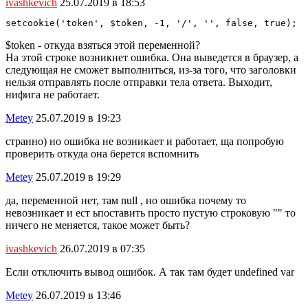
ivashkevich
25.07.2019 в 18:53
setcookie('token', $token, -1, '/', '', false, true);
$token - откуда взяться этой переменной?
На этой строке возникнет ошибка. Она выведется в браузер, а
следующая не сможет выполниться, из-за того, что заголовки
нельзя отправлять после отправки тела ответа. Выходит,
нифига не работает.
Metey
25.07.2019 в 19:23
странно) но ошибка не возникает и работает, ща попробую
проверить откуда она берется вспомнить
Metey
25.07.2019 в 19:29
да, переменной нет, там null , но ошибка почему то
невозникает и ест ьпоставить просто пустую строковую "" то
ничего не меняется, такое может быть?
ivashkevich
26.07.2019 в 07:35
Если отключить вывод ошибок. А так там будет undefined var
Metey
26.07.2019 в 13:46