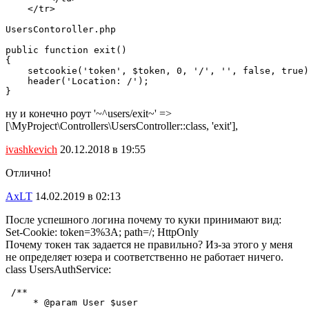
    </tr>

UsersContoroller.php

public function exit()

{

    setcookie('token', $token, 0, '/', '', false, true)
    header('Location: /');

}
ну и конечно роут '~^users/exit~' =>
[\MyProject\Controllers\UsersController::class, 'exit'],
ivashkevich
20.12.2018 в 19:55
Отлично!
AxLT
14.02.2019 в 02:13
После успешного логина почему то куки принимают вид:
Set-Cookie: token=3%3A; path=/; HttpOnly
Почему токен так задается не правильно? Из-за этого у меня
не определяет юзера и соответственно не работает ничего.
class UsersAuthService:
 /**

     * @param User $user
