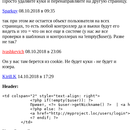
Просто удаляйте куки и перенаправляйте на другую страницу.
Sparkqy
08.10.2018 в 09:35
так при этом же остается объект пользователя на всех
страницах, то есть любой контроллер да и вьюхи будут его
видеть и это = что он все еще в системе (у нас же все
проверки в шаблонах и контроллерах на !empty($user)). Разве
не так?
ivashkevich
08.10.2018 в 23:06
Он у вас там берется из cookie. Не будет куки - не будет и
юзера.
Kirill.K
14.10.2018 в 17:29
Header:
<td colspan="2" style="text-align: right">

            <?php if(!empty($user)): ?>

            Привет, <?= $user->getNickname() ?>  | <a h
            <?php else: ?>

            <a href="http://myproject.loc/users/login">
            <? endif; ?>

        </td>