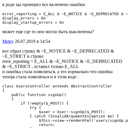
в роде ща проверил все включено ошибки
error_reporting = E_ALL & ~E_NOTICE & ~E_DEPRECATED & ~
display_errors = On

display_startup_errors = On
может еще где то они могли быть выключены?
Metey
26.07.2019 в 14:54
вот убрал строку & ~E_NOTICE & ~E_DEPRECATED &
~E_STRICT в строке
error_reporting = E_ALL & ~E_NOTICE & ~E_DEPRECATED
& ~E_STRICT , оставил только E_ALL
и ошибка стала появляться, а это нормально что ошибка
теперь стала появляться и в этом коде :
class UsersController extends AbstractController

{

    public function signUp()

    {

        if (!empty($_POST)) {

            try {

                $user = User::signUp($_POST);

            } catch (InvalidArgumentException $e) {

                $this->view->renderHtml('users/signUp.p
                return;
