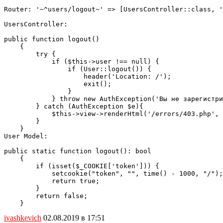
Router: '~^users/logout~' => [UsersController::class, '
UsersController:

public function logout()

    {

        try {

            if ($this->user !== null) {

                if (User::logout()) {

                    header('Location: /');

                    exit();

                }

            } throw new AuthException('Вы не зарегистри
        } catch (AuthException $e){

            $this->view->renderHtml('/errors/403.php', 
        }

    }

User Model:

public static function logout(): bool

    {

        if (isset($_COOKIE['token'])) {

            setcookie("token", "", time() - 1000, "/");

            return true;

        }

        return false;

ivashkevich
02.08.2019 в 17:51