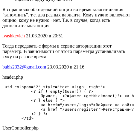
Я спрашивал об отдельной опции во время залогинивания
"запомнить", т.е. два разных варианта. Кому нужно включают
опцию, кому не нужно - нет. Т.е. в случае, когда есть
дополнительная опция.
ivashkevich
21.03.2020 в 20:51
Тогда передавать с формы в сервис авторизации этот
параметр. В зависимости от этого параметра устанавливать
куку на разное время.
babls2332@gmail.com
23.03.2020 в 21:16
header.php
 <td colspan="2" style="text-align: right">

            <? if (!empty($user)) { ?>

                Привет,  <?=$user->getNickname()?> <a h
            <? } else { ?>

                <a href="/users/login">Войдите на сайт<
                <a href="/users/register">Регистрация</
            <? } ?>

        </td>
UserController.php