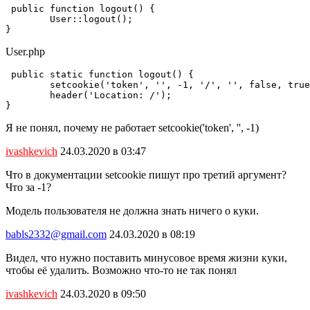
 public function logout() {

        User::logout();

}
User.php
 public static function logout() {

        setcookie('token', '', -1, '/', '', false, true
        header('Location: /');

}
Я не понял, почему не работает setcookie('token', '', -1)
ivashkevich
24.03.2020 в 03:47
Что в документации setcookie пишут про третий аргумент?
Что за -1?
Модель пользователя не должна знать ничего о куки.
babls2332@gmail.com
24.03.2020 в 08:19
Видел, что нужно поставить минусовое время жизни куки,
чтобы её удалить. Возможно что-то не так понял
ivashkevich
24.03.2020 в 09:50