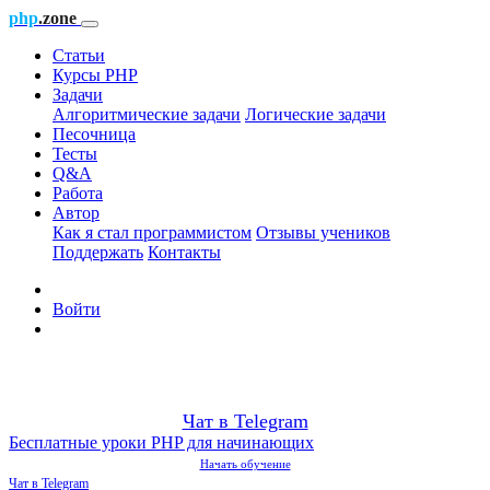
php
.zone
Статьи
Курсы PHP
Задачи
Алгоритмические задачи
Логические задачи
Песочница
Тесты
Q&A
Работа
Автор
Как я стал программистом
Отзывы учеников
Поддержать
Контакты
Войти
Чат в Telegram
Бесплатные уроки PHP для начинающих
Начать обучение
Чат в Telegram