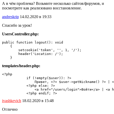
А в чём проблема? Возьмите несколько сайтов/форумов, и
посмотрите как реализовано восстановление.
andreskrip
14.02.2020 в 19:33
Спасибо за урок!
UsersController.php:
public function logout(): void

    {

        setcookie('token', '', 1, '/');

        header('Location: /');

    }
templates/header.php:
<?php

            if (!empty($user)): ?>

                Привет, <?= $user->getNickname() ?> | <
            <?php else: ?>

                <a href="/users/login">Войти</a> | <a h
            <?php endif; ?>
ivashkevich
18.02.2020 в 15:48
Отлично