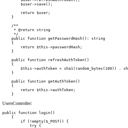
        $user->save();

        return $user;

    }

    /**

     * @return string

     */

    public function getPasswordHash(): string

    {

        return $this->passwordHash;

    }

    public function refreshAuthToken()

    {

        $this->authToken = sha1(random_bytes(100)) . sh
    }

    public function getAuthToken()

    {

        return $this->authToken;

    }
UsersController:
public function login()

    {

        if (!empty($_POST)) {

            try {
