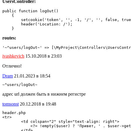
UsersController:
public function logOut()

    {

        setcookie('token', '', -1, '/', '', false, true
        header('Location: /');

    }
routes:
'~^users/logOut~' => [\MyProject\Controllers\UsersContr
ivashkevich
15.10.2018 в 23:03
Отлично!
Dram
21.01.2023 в 18:54
~^users/logOut~
адрес url должен быть в нижнем регистре
tomsonst
20.12.2018 в 19:48
header.php

<tr>

        <td colspan="2" style="text-align: right">

            <?= !empty($user) ? 'Привет, ' . $user->get
        </td>
