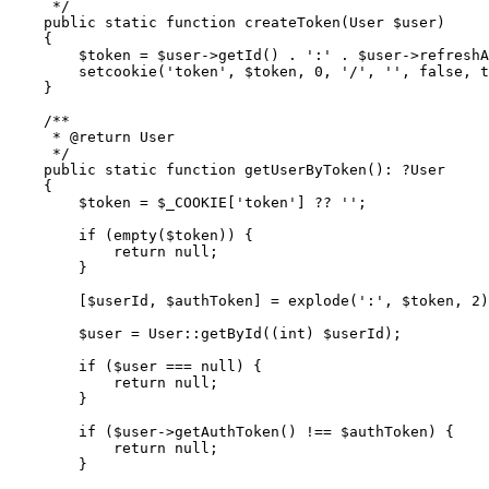
     */

    public static function createToken(User $user)

    {

        $token = $user->getId() . ':' . $user->refreshA
        setcookie('token', $token, 0, '/', '', false, t
    }

    /**

     * @return User

     */

    public static function getUserByToken(): ?User

    {

        $token = $_COOKIE['token'] ?? '';

        if (empty($token)) {

            return null;

        }

        [$userId, $authToken] = explode(':', $token, 2)
        $user = User::getById((int) $userId);

        if ($user === null) {

            return null;

        }

        if ($user->getAuthToken() !== $authToken) {

            return null;

        }
