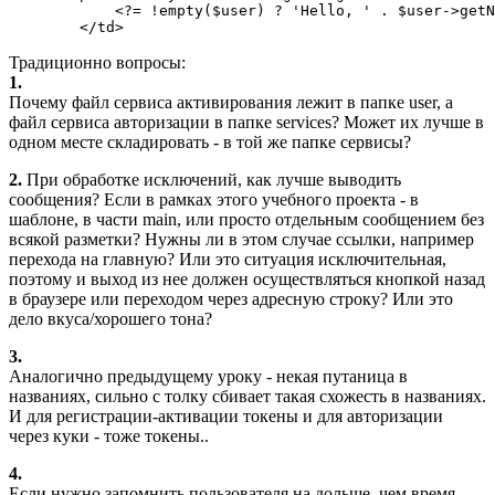
            <?= !empty($user) ? 'Hello, ' . $user->getN
        </td>
Традиционно вопросы:
1.
Почему файл сервиса активирования лежит в папке user, а
файл сервиса авторизации в папке services? Может их лучше в
одном месте складировать - в той же папке сервисы?
2.
При обработке исключений, как лучше выводить
сообщения? Если в рамках этого учебного проекта - в
шаблоне, в части main, или просто отдельным сообщением без
всякой разметки? Нужны ли в этом случае ссылки, например
перехода на главную? Или это ситуация исключительная,
поэтому и выход из нее должен осуществляться кнопкой назад
в браузере или переходом через адресную строку? Или это
дело вкуса/хорошего тона?
3.
Аналогично предыдущему уроку - некая путаница в
названиях, сильно с толку сбивает такая схожесть в названиях.
И для регистрации-активации токены и для авторизации
через куки - тоже токены..
4.
Если нужно запомнить пользователя на дольше, чем время