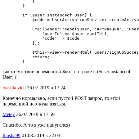
            }

        }

        if ($user instanceof User) {

            $code = UserActivationService::createActiva
            EmailSender::send($user, 'Активация', 'user
                'userId' => $user->getId(),

                'code' => $code

            ]);

            $this->view->renderHtml('users/signUpSucces
            return;

        }
как отсутствие переменной $user в строке if ($user instanceof
User) {
ivashkevich
26.07.2019 в 17:24
Конечно нормально, если пустой POST-запрос, то этой
переменной неоткуда взяться.
Metey
26.07.2019 в 17:59
Спасибо. А то я уже напугался)
Iliusha99
01.08.2019 в 22:03